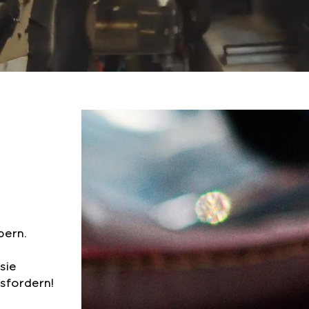
bern.
sie
sfordern!