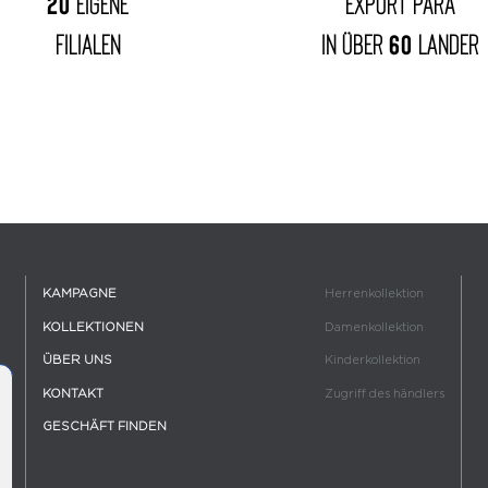
20
eigene
EXPORT PARA
Filialen
IN ÜBER
60
LÄNDER
KAMPAGNE
Herrenkollektion
KOLLEKTIONEN
Damenkollektion
ÜBER UNS
Kinderkollektion
KONTAKT
Zugriff des händlers
GESCHÄFT FINDEN