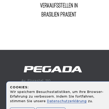
Verkaufsstellen in
Brasilien präsent
Av. Florestal, 110
Beira Rio, Dois Irmãos - RS
COOKIES:
CEP: 93950-000
Wir speichern Besuchsstatistiken, um Ihre Browser-
Fone: (51) 3393-2700
Erfahrung zu verbessern. Indem Sie fortfahren,
SAC: (51) 3393 2734
stimmen Sie unsere
Datenschutzerklärung
zu.